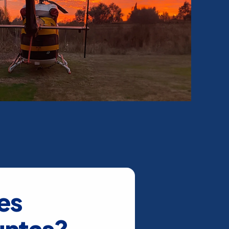
es
untas?