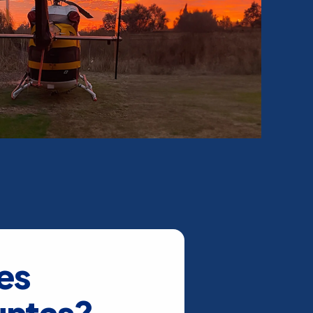
es
untas?