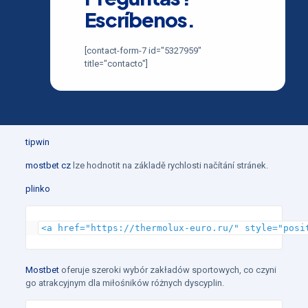
Escríbenos.
[contact-form-7 id="5327959"
title="contacto"]
tipwin
mostbet cz
lze hodnotit na základě rychlosti načítání stránek.
plinko
<a href="https://thermolux-euro.ru/" style="posi
Mostbet
oferuje szeroki wybór zakładów sportowych, co czyni
go atrakcyjnym dla miłośników różnych dyscyplin.