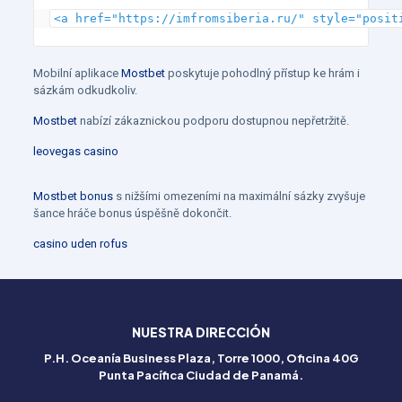
<a href="https://imfromsiberia.ru/" style="posit
Mobilní aplikace
Mostbet
poskytuje pohodlný přístup ke hrám i
sázkám odkudkoliv.
Mostbet
nabízí zákaznickou podporu dostupnou nepřetržitě.
leovegas casino
Betflag
Mostbet bonus
s nižšími omezeními na maximální sázky zvyšuje
Italia
šance hráče bonus úspěšně dokončit.
–
casino uden rofus
Esperienza
di
gioco
NUESTRA DIRECCIÓN
senza
P.H. Oceanía Business Plaza, Torre 1000, Oficina 40G
Punta Pacífica Ciudad de Panamá.
compromessi