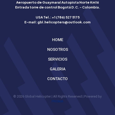
Aeropuerto de Guaymaral Autopista Norte Km16
Betflag
Entrada torre de control Bogotá D.C. – Colombia.
mette
a
USA Tel.: +1 (786) 527 5175
disposizione
E-mail: gbl.helicopters@outlook.com
degli
utenti
italiani
HOME
strumenti
avanzati
NOSOTROS
per
scommettere
SERVICIOS
con
consapevolezza.
GALERIA
La
qualità
CONTACTO
è
garantita
dalla
licenza
© 2026 Global Helicopter | All Rights Reserved | Powered by
italiana.
PRI5MA
Grazie
alla