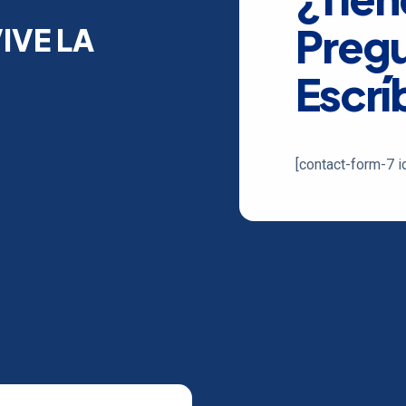
Preg
IVE LA
Escrí
[contact-form-7 i