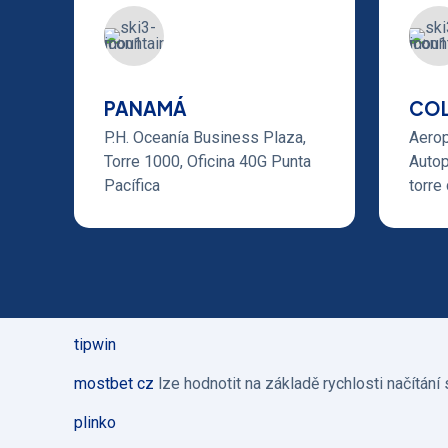
PANAMÁ
CO
P.H. Oceanía Business Plaza,
Aerop
Torre 1000, Oficina 40G Punta
Autop
Pacífica
torre 
tipwin
mostbet cz
lze hodnotit na základě rychlosti načítání 
plinko