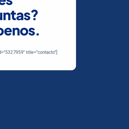
untas?
benos.
d="5327959" title="contacto"]