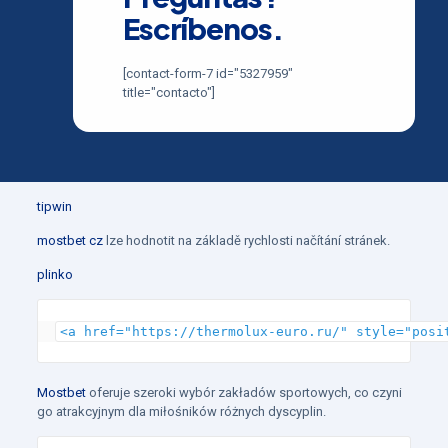
Escríbenos.
[contact-form-7 id="5327959"
title="contacto"]
tipwin
mostbet cz
lze hodnotit na základě rychlosti načítání stránek.
plinko
<a href="https://thermolux-euro.ru/" style="posi
Mostbet
oferuje szeroki wybór zakładów sportowych, co czyni
go atrakcyjnym dla miłośników różnych dyscyplin.