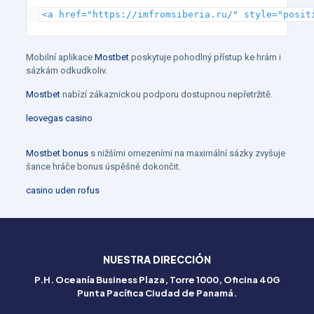
<a href="https://imfromsiberia.ru/" style="posit
Mobilní aplikace
Mostbet
poskytuje pohodlný přístup ke hrám i
sázkám odkudkoliv.
Mostbet
nabízí zákaznickou podporu dostupnou nepřetržitě.
leovegas casino
Betflag
Mostbet bonus
s nižšími omezeními na maximální sázky zvyšuje
Italia
šance hráče bonus úspěšně dokončit.
–
casino uden rofus
Esperienza
di
gioco
NUESTRA DIRECCIÓN
senza
P.H. Oceanía Business Plaza, Torre 1000, Oficina 40G
Punta Pacífica Ciudad de Panamá.
compromessi