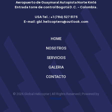
Aeropuerto de Guaymaral Autopista Norte Km16
Betflag
Entrada torre de control Bogotá D.C. – Colombia.
mette
a
USA Tel.: +1 (786) 527 5175
disposizione
E-mail: gbl.helicopters@outlook.com
degli
utenti
italiani
HOME
strumenti
avanzati
NOSOTROS
per
scommettere
SERVICIOS
con
consapevolezza.
GALERIA
La
qualità
CONTACTO
è
garantita
dalla
licenza
© 2026 Global Helicopter | All Rights Reserved | Powered by
italiana.
PRI5MA
Grazie
alla