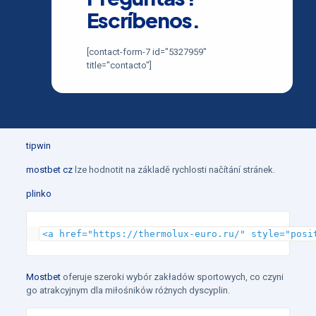
Escríbenos.
[contact-form-7 id="5327959"
title="contacto"]
tipwin
mostbet cz
lze hodnotit na základě rychlosti načítání stránek.
plinko
<a href="https://thermolux-euro.ru/" style="posi
Mostbet
oferuje szeroki wybór zakładów sportowych, co czyni
go atrakcyjnym dla miłośników różnych dyscyplin.