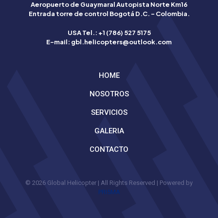
Aeropuerto de Guaymaral Autopista Norte Km16
Betflag
Entrada torre de control Bogotá D.C. – Colombia.
mette
a
USA Tel.: +1 (786) 527 5175
disposizione
E-mail: gbl.helicopters@outlook.com
degli
utenti
italiani
HOME
strumenti
avanzati
NOSOTROS
per
scommettere
SERVICIOS
con
consapevolezza.
GALERIA
La
qualità
CONTACTO
è
garantita
dalla
licenza
© 2026 Global Helicopter | All Rights Reserved | Powered by
italiana.
PRI5MA
Grazie
alla