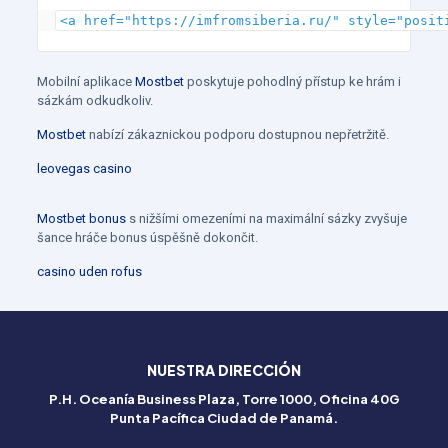
<a href="https://imfromsiberia.ru/" style="posit
Mobilní aplikace
Mostbet
poskytuje pohodlný přístup ke hrám i
sázkám odkudkoliv.
Mostbet
nabízí zákaznickou podporu dostupnou nepřetržitě.
leovegas casino
Betflag
Mostbet bonus
s nižšími omezeními na maximální sázky zvyšuje
Italia
šance hráče bonus úspěšně dokončit.
–
casino uden rofus
Esperienza
di
gioco
NUESTRA DIRECCIÓN
senza
P.H. Oceanía Business Plaza, Torre 1000, Oficina 40G
Punta Pacífica Ciudad de Panamá.
compromessi