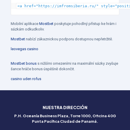
<a href="https://imfromsiberia.ru/" style="posit
Mobilní aplikace
Mostbet
poskytuje pohodlný přístup ke hrám i
sázkám odkudkoliv.
Mostbet
nabízí zákaznickou podporu dostupnou nepřetržitě.
leovegas casino
Betflag
Mostbet bonus
s nižšími omezeními na maximální sázky zvyšuje
Italia
šance hráče bonus úspěšně dokončit.
–
casino uden rofus
Esperienza
di
gioco
NUESTRA DIRECCIÓN
senza
P.H. Oceanía Business Plaza, Torre 1000, Oficina 40G
Punta Pacífica Ciudad de Panamá.
compromessi