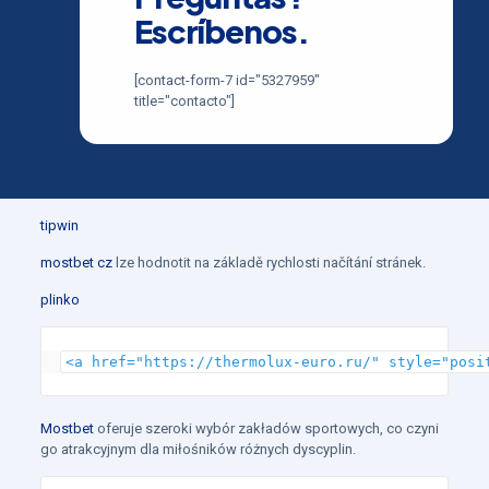
Escríbenos.
[contact-form-7 id="5327959"
title="contacto"]
tipwin
mostbet cz
lze hodnotit na základě rychlosti načítání stránek.
plinko
<a href="https://thermolux-euro.ru/" style="posi
Mostbet
oferuje szeroki wybór zakładów sportowych, co czyni
go atrakcyjnym dla miłośników różnych dyscyplin.