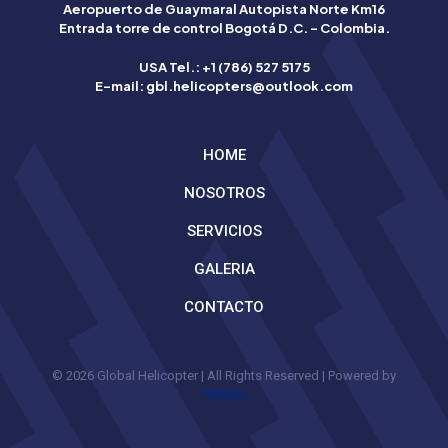
Aeropuerto de Guaymaral Autopista Norte Km16
Betflag
Entrada torre de control Bogotá D.C. – Colombia.
mette
a
USA Tel.: +1 (786) 527 5175
disposizione
E-mail: gbl.helicopters@outlook.com
degli
utenti
italiani
HOME
strumenti
avanzati
NOSOTROS
per
scommettere
SERVICIOS
con
consapevolezza.
GALERIA
La
qualità
CONTACTO
è
garantita
dalla
licenza
© 2026 Global Helicopter | All Rights Reserved | Powered by
italiana.
PRI5MA
Grazie
alla