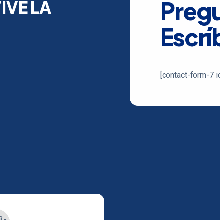
Preg
IVE LA
Escrí
[contact-form-7 i