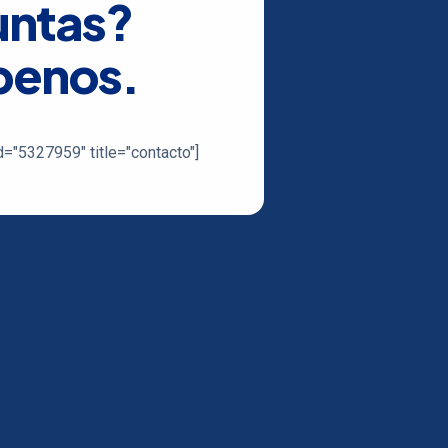
untas?
benos.
d="5327959" title="contacto"]