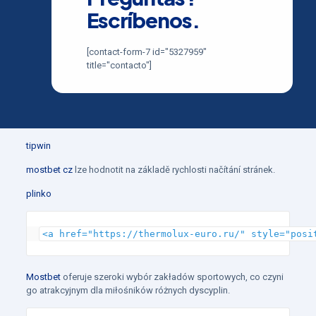
Escríbenos.
[contact-form-7 id="5327959"
title="contacto"]
tipwin
mostbet cz
lze hodnotit na základě rychlosti načítání stránek.
plinko
<a href="https://thermolux-euro.ru/" style="posi
Mostbet
oferuje szeroki wybór zakładów sportowych, co czyni
go atrakcyjnym dla miłośników różnych dyscyplin.