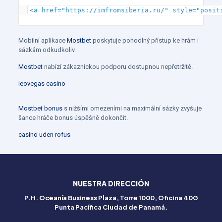
<a href="https://imfromsiberia.ru/" style="posit
Mobilní aplikace
Mostbet
poskytuje pohodlný přístup ke hrám i
sázkám odkudkoliv.
Mostbet
nabízí zákaznickou podporu dostupnou nepřetržitě.
leovegas casino
Betflag
Mostbet bonus
s nižšími omezeními na maximální sázky zvyšuje
Italia
šance hráče bonus úspěšně dokončit.
–
casino uden rofus
Esperienza
di
gioco
NUESTRA DIRECCIÓN
senza
P.H. Oceanía Business Plaza, Torre 1000, Oficina 40G
Punta Pacífica Ciudad de Panamá.
compromessi