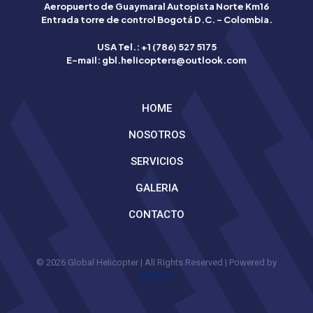
Aeropuerto de Guaymaral Autopista Norte Km16
Betflag
Entrada torre de control Bogotá D.C. – Colombia.
mette
a
USA Tel.: +1 (786) 527 5175
disposizione
E-mail: gbl.helicopters@outlook.com
degli
utenti
italiani
HOME
strumenti
avanzati
NOSOTROS
per
scommettere
SERVICIOS
con
consapevolezza.
GALERIA
La
qualità
CONTACTO
è
garantita
dalla
licenza
© 2026 Global Helicopter | All Rights Reserved | Powered by
italiana.
PRI5MA
Grazie
alla