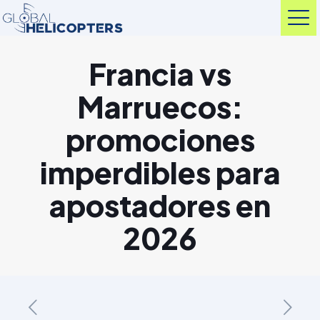
Francia vs
Marruecos:
promociones
imperdibles para
apostadores en
2026