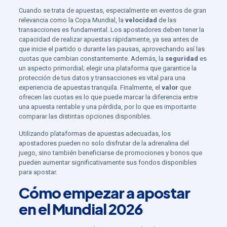
Cuando se trata de apuestas, especialmente en eventos de gran
relevancia como la Copa Mundial, la
velocidad
de las
transacciones es fundamental. Los apostadores deben tener la
capacidad de realizar apuestas rápidamente, ya sea antes de
que inicie el partido o durante las pausas, aprovechando así las
cuotas que cambian constantemente. Además, la
seguridad
es
un aspecto primordial; elegir una plataforma que garantice la
protección de tus datos y transacciones es vital para una
experiencia de apuestas tranquila. Finalmente, el
valor
que
ofrecen las cuotas es lo que puede marcar la diferencia entre
una apuesta rentable y una pérdida, por lo que es importante
comparar las distintas opciones disponibles.
Utilizando plataformas de apuestas adecuadas, los
apostadores pueden no solo disfrutar de la adrenalina del
juego, sino también beneficiarse de promociones y bonos que
pueden aumentar significativamente sus fondos disponibles
para apostar.
Cómo empezar a apostar
en el Mundial 2026