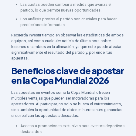
Las cuotas pueden cambiar a medida que avanza el
partido, lo que permite nuevas oportunidades.
Los análisis previos al partido son cruciales para hacer
predicciones informadas.
Recuerda investir tiempo en observar las estadísticas de ambos
equipos, así como cualquier noticia de última hora sobre
lesiones o cambios en la alineación, ya que esto puede afectar
significativamente el resultado del partido y, por ende, tus
apuestas.
Beneficios clave de apostar
en la Copa Mundial 2026
Las apuestas en eventos como la Copa Mundial ofrecen
múltiples ventajas que pueden ser motivadoras para los
apostadores. Al participar, no solo se busca el entretenimiento,
sino también la oportunidad de obtener interesantes ganancias
si se realizan las apuestas adecuadas.
Acceso a promociones exclusivas para eventos deportivos
destacados.