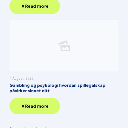
Read more
4 August, 2026
Gambling og psykologi hvordan spillegalskap
påvirker sinnet ditt
Read more