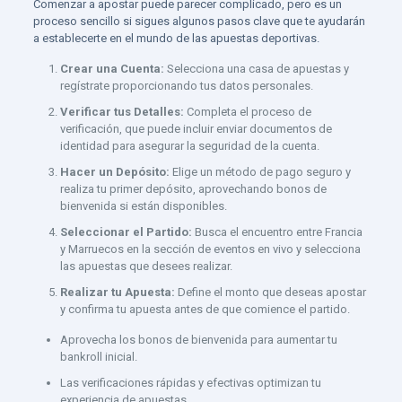
Comenzar a apostar puede parecer complicado, pero es un
proceso sencillo si sigues algunos pasos clave que te ayudarán
a establecerte en el mundo de las apuestas deportivas.
Crear una Cuenta:
Selecciona una casa de apuestas y
regístrate proporcionando tus datos personales.
Verificar tus Detalles:
Completa el proceso de
verificación, que puede incluir enviar documentos de
identidad para asegurar la seguridad de la cuenta.
Hacer un Depósito:
Elige un método de pago seguro y
realiza tu primer depósito, aprovechando bonos de
bienvenida si están disponibles.
Seleccionar el Partido:
Busca el encuentro entre Francia
y Marruecos en la sección de eventos en vivo y selecciona
las apuestas que desees realizar.
Realizar tu Apuesta:
Define el monto que deseas apostar
y confirma tu apuesta antes de que comience el partido.
Aprovecha los bonos de bienvenida para aumentar tu
bankroll inicial.
Las verificaciones rápidas y efectivas optimizan tu
experiencia de apuestas.