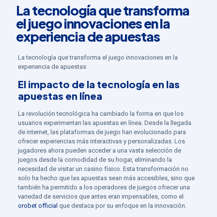
La tecnología que transforma
el juego innovaciones en la
experiencia de apuestas
La tecnología que transforma el juego innovaciones en la
experiencia de apuestas
El impacto de la tecnología en las
apuestas en línea
La revolución tecnológica ha cambiado la forma en que los
usuarios experimentan las apuestas en línea. Desde la llegada
de internet, las plataformas de juego han evolucionado para
ofrecer experiencias más interactivas y personalizadas. Los
jugadores ahora pueden acceder a una vasta selección de
juegos desde la comodidad de su hogar, eliminando la
necesidad de visitar un casino físico. Esta transformación no
solo ha hecho que las apuestas sean más accesibles, sino que
también ha permitido a los operadores de juegos ofrecer una
variedad de servicios que antes eran impensables, como el
orobet official
que destaca por su enfoque en la innovación.