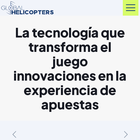
La tecnología que
transforma el
juego
innovaciones en la
experiencia de
apuestas