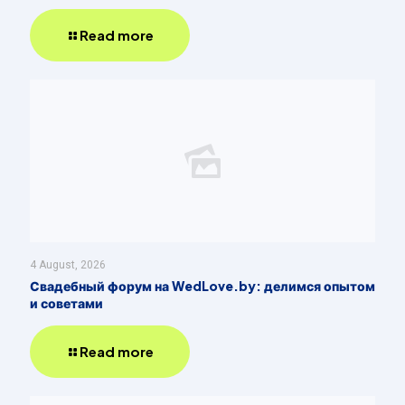
Read more
4 August, 2026
Свадебный форум на WedLove.by: делимся опытом
и советами
Read more