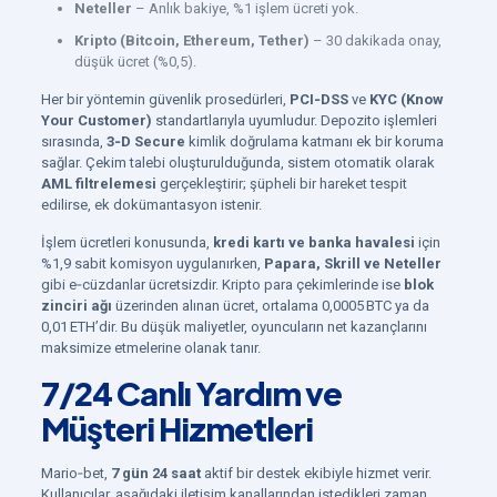
Neteller
– Anlık bakiye, %1 işlem ücreti yok.
Kripto (Bitcoin, Ethereum, Tether)
– 30 dakikada onay,
düşük ücret (%0,5).
Her bir yöntemin güvenlik prosedürleri,
PCI‑DSS
ve
KYC (Know
Your Customer)
standartlarıyla uyumludur. Depozito işlemleri
sırasında,
3‑D Secure
kimlik doğrulama katmanı ek bir koruma
sağlar. Çekim talebi oluşturulduğunda, sistem otomatik olarak
AML filtrelemesi
gerçekleştirir; şüpheli bir hareket tespit
edilirse, ek dokümantasyon istenir.
İşlem ücretleri konusunda,
kredi kartı ve banka havalesi
için
%1,9 sabit komisyon uygulanırken,
Papara, Skrill ve Neteller
gibi e‑cüzdanlar ücretsizdir. Kripto para çekimlerinde ise
blok
zinciri ağı
üzerinden alınan ücret, ortalama 0,0005 BTC ya da
0,01 ETH’dir. Bu düşük maliyetler, oyuncuların net kazançlarını
maksimize etmelerine olanak tanır.
7/24 Canlı Yardım ve
Müşteri Hizmetleri
Mario‑bet,
7 gün 24 saat
aktif bir destek ekibiyle hizmet verir.
Kullanıcılar, aşağıdaki iletişim kanallarından istedikleri zaman