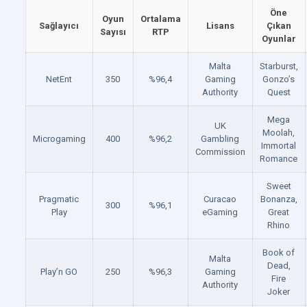
Öne
Oyun
Ortalama
Sağlayıcı
Lisans
Çıkan
Sayısı
RTP
Oyunlar
Malta
Starburst,
NetEnt
350
%96,4
Gaming
Gonzo’s
Authority
Quest
Mega
UK
Moolah,
Microgaming
400
%96,2
Gambling
Immortal
Commission
Romance
Sweet
Pragmatic
Curacao
Bonanza,
300
%96,1
Play
eGaming
Great
Rhino
Book of
Malta
Dead,
Play’n GO
250
%96,3
Gaming
Fire
Authority
Joker