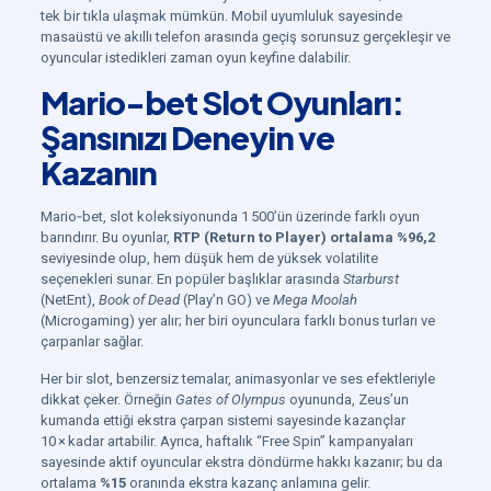
tek bir tıkla ulaşmak mümkün. Mobil uyumluluk sayesinde
masaüstü ve akıllı telefon arasında geçiş sorunsuz gerçekleşir ve
oyuncular istedikleri zaman oyun keyfine dalabilir.
Mario-bet Slot Oyunları:
Şansınızı Deneyin ve
Kazanın
Mario‑bet, slot koleksiyonunda 1 500’ün üzerinde farklı oyun
barındırır. Bu oyunlar,
RTP (Return to Player) ortalama %96,2
seviyesinde olup, hem düşük hem de yüksek volatilite
seçenekleri sunar. En popüler başlıklar arasında
Starburst
(NetEnt),
Book of Dead
(Play’n GO) ve
Mega Moolah
(Microgaming) yer alır; her biri oyunculara farklı bonus turları ve
çarpanlar sağlar.
Her bir slot, benzersiz temalar, animasyonlar ve ses efektleriyle
dikkat çeker. Örneğin
Gates of Olympus
oyununda, Zeus’un
kumanda ettiği ekstra çarpan sistemi sayesinde kazançlar
10 × kadar artabilir. Ayrıca, haftalık “Free Spin” kampanyaları
sayesinde aktif oyuncular ekstra döndürme hakkı kazanır; bu da
ortalama
%15
oranında ekstra kazanç anlamına gelir.