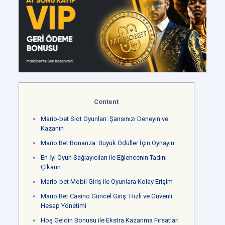
Content
Mario-bet Slot Oyunları: Şansınızı Deneyin ve
Kazanın
Mario Bet Bonanza: Büyük Ödüller İçin Oynayın
En İyi Oyun Sağlayıcıları ile Eğlencenin Tadını
Çıkarın
Mario-bet Mobil Giriş ile Oyunlara Kolay Erişim
Mario Bet Casino Güncel Giriş: Hızlı ve Güvenli
Hesap Yönetimi
Hoş Geldin Bonusu ile Ekstra Kazanma Fırsatları