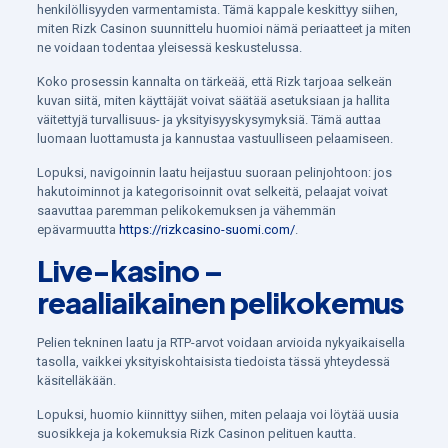
henkilöllisyyden varmentamista. Tämä kappale keskittyy siihen,
miten Rizk Casinon suunnittelu huomioi nämä periaatteet ja miten
ne voidaan todentaa yleisessä keskustelussa.
Koko prosessin kannalta on tärkeää, että Rizk tarjoaa selkeän
kuvan siitä, miten käyttäjät voivat säätää asetuksiaan ja hallita
väitettyjä turvallisuus- ja yksityisyyskysymyksiä. Tämä auttaa
luomaan luottamusta ja kannustaa vastuulliseen pelaamiseen.
Lopuksi, navigoinnin laatu heijastuu suoraan pelinjohtoon: jos
hakutoiminnot ja kategorisoinnit ovat selkeitä, pelaajat voivat
saavuttaa paremman pelikokemuksen ja vähemmän
epävarmuutta
https://rizkcasino-suomi.com/
.
Live-kasino –
reaaliaikainen pelikokemus
Pelien tekninen laatu ja RTP-arvot voidaan arvioida nykyaikaisella
tasolla, vaikkei yksityiskohtaisista tiedoista tässä yhteydessä
käsitelläkään.
Lopuksi, huomio kiinnittyy siihen, miten pelaaja voi löytää uusia
suosikkeja ja kokemuksia Rizk Casinon pelituen kautta.