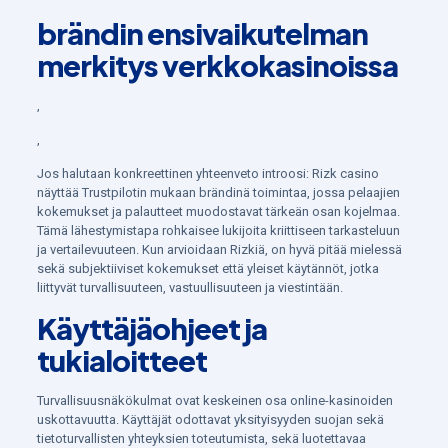
brändin ensivaikutelman
merkitys verkkokasinoissa
,
,
Jos halutaan konkreettinen yhteenveto introosi: Rizk casino
näyttää Trustpilotin mukaan brändinä toimintaa, jossa pelaajien
kokemukset ja palautteet muodostavat tärkeän osan kojelmaa.
Tämä lähestymistapa rohkaisee lukijoita kriittiseen tarkasteluun
ja vertailevuuteen. Kun arvioidaan Rizkiä, on hyvä pitää mielessä
sekä subjektiiviset kokemukset että yleiset käytännöt, jotka
liittyvät turvallisuuteen, vastuullisuuteen ja viestintään.
Käyttäjäohjeet ja
tukialoitteet
Turvallisuusnäkökulmat ovat keskeinen osa online-kasinoiden
uskottavuutta. Käyttäjät odottavat yksityisyyden suojan sekä
tietoturvallisten yhteyksien toteutumista, sekä luotettavaa