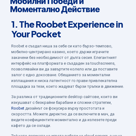
Мобилни Победи и
Моментално Действие
1. The Roobet Experience in
Your Pocket
Roobet е създал ниша за себе си като бързо‑темпово,
мобилно‑центрирано казино, което държи играчите
закачени без необходимост от дълга сесия. Елегантният
интерфейс на платформата е създаден за touchscreens,
позволявайки ви да завъртите колело или да поставите
залог с едно докосване. Обещанието за моментални
изплащания и ниска латентност го прави привлекателна
площадка за тези, които жадуват бързи тръпки в движение.
За разлика от традиционните desktop сайтове, които ви
изкушават с безкрайни барабани и сложни стратегии,
Roobet
дизайнът се фокусира върху простотата и
скоростта. Можете директно да се включите в мач, да
видите коефициентите моментално и да излезете преди
кафето да се охлади.
Тъй като логиката на играта работи на cloud servers, а не на