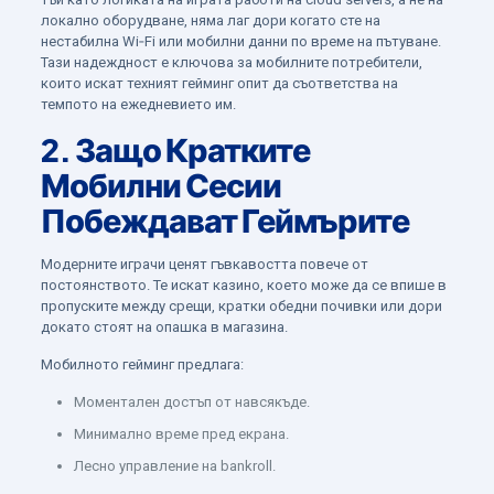
локално оборудване, няма лаг дори когато сте на
нестабилна Wi‑Fi или мобилни данни по време на пътуване.
Тази надеждност е ключова за мобилните потребители,
които искат техният гейминг опит да съответства на
темпото на ежедневието им.
2. Защо Кратките
Мобилни Сесии
Побеждават Геймърите
Модерните играчи ценят гъвкавостта повече от
постоянството. Те искат казино, което може да се впише в
пропуските между срещи, кратки обедни почивки или дори
докато стоят на опашка в магазина.
Мобилното гейминг предлага:
Моментален достъп от навсякъде.
Минимално време пред екрана.
Лесно управление на bankroll.