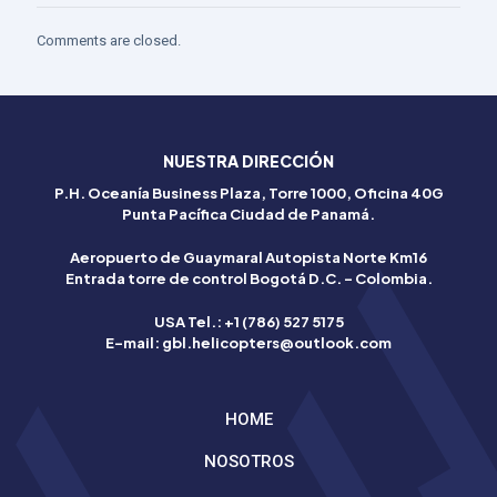
Comments are closed.
NUESTRA DIRECCIÓN
P.H. Oceanía Business Plaza, Torre 1000, Oficina 40G
Punta Pacífica Ciudad de Panamá.
Aeropuerto de Guaymaral Autopista Norte Km16
Entrada torre de control Bogotá D.C. – Colombia.
USA Tel.: +1 (786) 527 5175
E-mail: gbl.helicopters@outlook.com
HOME
NOSOTROS