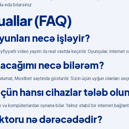
ə edə bilərsiniz.
uallar (FAQ)
yunları necə işləyir?
iyyətli video yayım ilə real vaxtda keçirilir. Oyunçular, Internet v
alacağımı necə bilərəm?
mat, Mostbet saytında göstərilir. Sizin üçün uyğun olanları seçm
üçün hansı cihazlar tələb olu
 və kompüterlərdən oynana bilər. Yalnız stabil bir internet bağlantı
aktoru nə dərəcədədir?