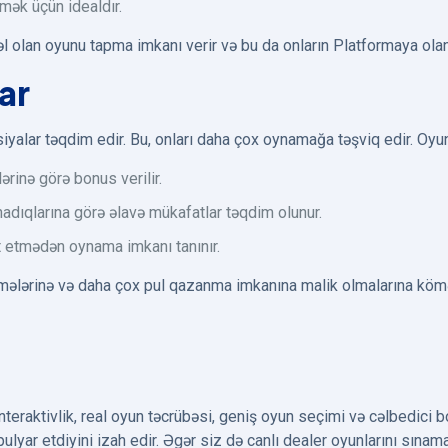
tmək üçün idealdır.
lan oyunu tapma imkanı verir və bu da onların Platformaya olan bağ
ar
alar təqdim edir. Bu, onları daha çox oynamağa təşviq edir. Oyunç
ərinə görə bonus verilir.
adıqlarına görə əlavə mükafatlar təqdim olunur.
 etmədən oynama imkanı tanınır.
mələrinə və daha çox pul qazanma imkanına malik olmalarına kömək
nteraktivlik, real oyun təcrübəsi, geniş oyun seçimi və cəlbedici 
opulyar etdiyini izah edir. Əgər siz də canlı dealer oyunlarını sı