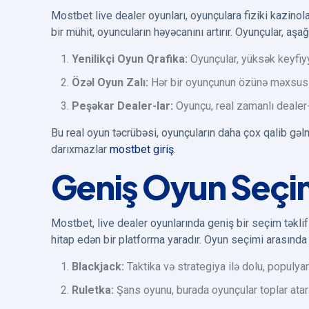
Mostbet live dealer oyunları, oyunçulara fiziki kazinola
bir mühit, oyuncuların həyəcanını artırır. Oyunçular, aşa
Yenilikçi Oyun Qrafika:
Oyunçular, yüksək keyfiyyət
Özəl Oyun Zalı:
Hər bir oyunçunun özünə məxsus bi
Peşəkar Dealer-lar:
Oyunçu, real zamanlı dealer-l
Bu real oyun təcrübəsi, oyunçuların daha çox qalib gəl
darıxmazlar
mostbet giriş
.
Geniş Oyun Seçi
Mostbet, live dealer oyunlarında geniş bir seçim təklif 
hitap edən bir platforma yaradır. Oyun seçimi arasında a
Blackjack:
Taktika və strategiya ilə dolu, populyar
Ruletka:
Şans oyunu, burada oyunçular toplar atar