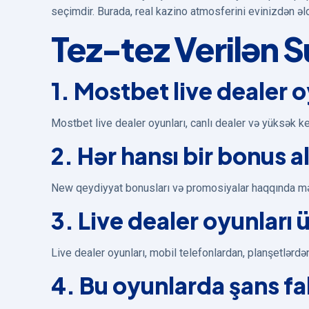
seçimdir. Burada, real kazino atmosferini evinizdən əld
Tez-tez Verilən S
1. Mostbet live dealer o
Mostbet live dealer oyunları, canlı dealer və yüksək keyf
2. Hər hansı bir bonus 
New qeydiyyat bonusları və promosiyalar haqqında məlu
3. Live dealer oyunları 
Live dealer oyunları, mobil telefonlardan, planşetlərdən
4. Bu oyunlarda şans f