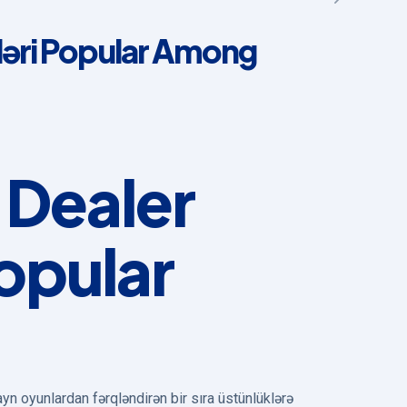
ləri Popular Among
 Dealer
Popular
yn oyunlardan fərqləndirən bir sıra üstünlüklərə