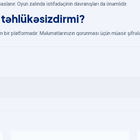
slanır. Oyun zalında istifadəçinin davranışları da önəmlidir.
 təhlükəsizdirmi?
un bir platformadır. Məlumatlarınızın qorunması üçün müasir şifrəl