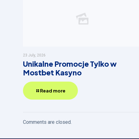
23 July, 2026
Unikalne Promocje Tylko w
Mostbet Kasyno
Read more
Comments are closed.