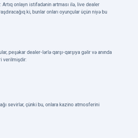
 Artıq onlayn istifadənin artması ilə, live dealer
şdıracağıq ki, bunlar onları oyunçular üçün niyə bu
lar, peşəkar dealer-lərlə qarşı-qarşıya gəlir və anında
i verilmişdir:
ağı sevirlər, çünki bu, onlara kazino atmosferini