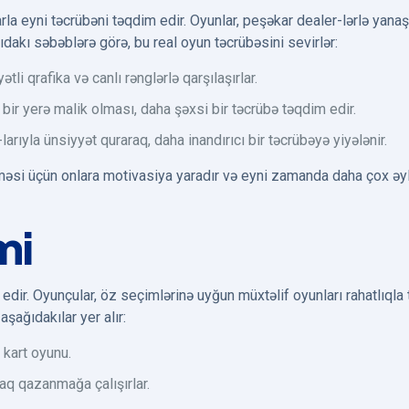
rla eyni təcrübəni təqdim edir. Oyunlar, peşəkar dealer-lərlə yanaşı
ğıdakı səbəblərə görə, bu real oyun təcrübəsini sevirlər:
li qrafika və canlı rənglərlə qarşılaşırlar.
r yerə malik olması, daha şəxsi bir təcrübə təqdim edir.
arıyla ünsiyyət quraraq, daha inandırıcı bir təcrübəyə yiyələnir.
məsi üçün onlara motivasiya yaradır və eyni zamanda daha çox əylə
mi
edir. Oyunçular, öz seçimlərinə uyğun müxtəlif oyunları rahatlıqla t
şağıdakılar yer alır:
 kart oyunu.
aq qazanmağa çalışırlar.