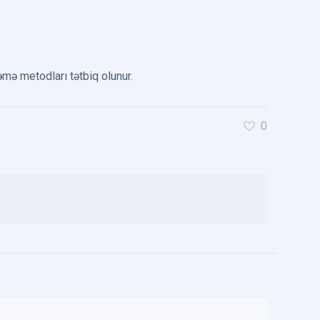
əmə metodları tətbiq olunur.
0