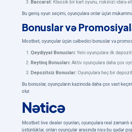
Baccarat:
Klassik bir kart oyunu, riskinizi idarə e
Bu geniş oyun seçimi, oyunçulara onlar üçün mükəmməl o
Bonuslar və Promosiyal
Mostbet, oyunçular üçün cəlbedici bonuslar və promosiy
Qeydiyyat Bonusları:
Yeni oyunçulara ilk depozitl
Reytinq Bonusları:
Aktiv oyunçulara daha çox oyn
Depozitsiz Bonuslar:
Oyunçulara heç bir depozit
Bu bonuslar, oyunçuların kazinoda daha çox vaxt keçir
olur.
Nəticə
Mostbet live dealer oyunları, oyunçulara real zamanlı i
üstünlüklər, onları oyunçular arasında niyə bu qədər p