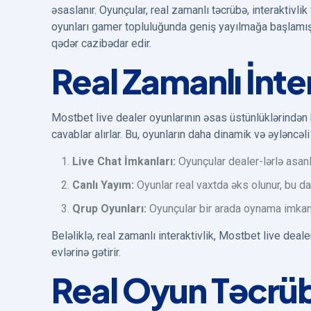
əsaslanır. Oyunçular, real zamanlı təcrübə, interaktivlik
oyunları gamer topluluğunda geniş yayılmağa başlamışdı
qədər cazibədar edir.
Real Zamanlı İnte
Mostbet live dealer oyunlarının əsas üstünlüklərindən b
cavablar alırlar. Bu, oyunların daha dinamik və əyləncəli
Live Chat İmkanları:
Oyunçular dealer-lərlə asanlı
Canlı Yayım:
Oyunlar real vaxtda əks olunur, bu da 
Qrup Oyunları:
Oyunçular bir arada oynama imkanı ə
Beləliklə, real zamanlı interaktivlik, Mostbet live deal
evlərinə gətirir.
Real Oyun Təcrü