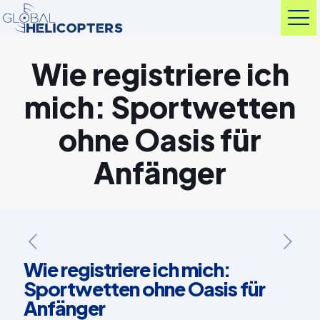
Wie registriere ich
mich: Sportwetten
ohne Oasis für
Anfänger
Wie registriere ich mich:
Sportwetten ohne Oasis für
Anfänger