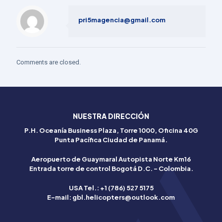
pri5magencia@gmail.com
Comments are closed.
NUESTRA DIRECCIÓN
P.H. Oceanía Business Plaza, Torre 1000, Oficina 40G
Punta Pacífica Ciudad de Panamá.
Aeropuerto de Guaymaral Autopista Norte Km16
Entrada torre de control Bogotá D.C. – Colombia.
USA Tel.: +1 (786) 527 5175
E-mail: gbl.helicopters@outlook.com