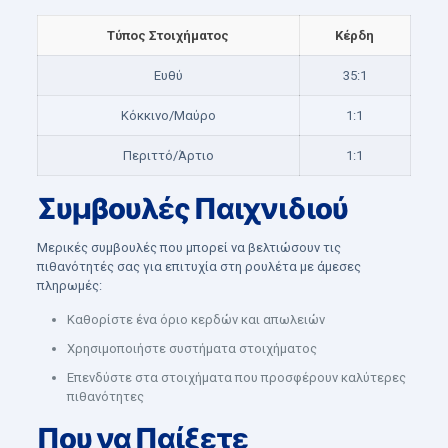
Τύπος Στοιχήματος
Κέρδη
Ευθύ
35:1
Κόκκινο/Μαύρο
1:1
Περιττό/Άρτιο
1:1
Συμβουλές Παιχνιδιού
Μερικές συμβουλές που μπορεί να βελτιώσουν τις
πιθανότητές σας για επιτυχία στη ρουλέτα με άμεσες
πληρωμές:
Καθορίστε ένα όριο κερδών και απωλειών
Χρησιμοποιήστε συστήματα στοιχήματος
Επενδύστε στα στοιχήματα που προσφέρουν καλύτερες
πιθανότητες
Που να Παίξετε