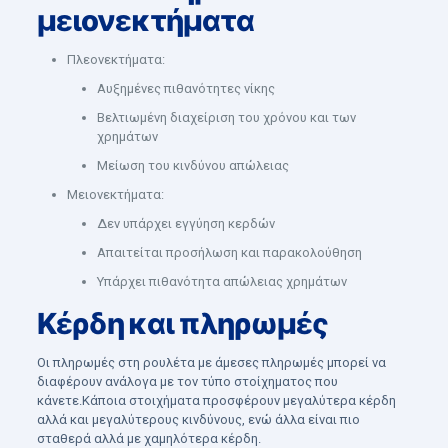
μειονεκτήματα
Πλεονεκτήματα:
Αυξημένες πιθανότητες νίκης
Βελτιωμένη διαχείριση του χρόνου και των
χρημάτων
Μείωση του κινδύνου απώλειας
Μειονεκτήματα:
Δεν υπάρχει εγγύηση κερδών
Απαιτείται προσήλωση και παρακολούθηση
Υπάρχει πιθανότητα απώλειας χρημάτων
Κέρδη και πληρωμές
Οι πληρωμές στη ρουλέτα με άμεσες πληρωμές μπορεί να
διαφέρουν ανάλογα με τον τύπο στοίχηματος που
κάνετε.Κάποια στοιχήματα προσφέρουν μεγαλύτερα κέρδη
αλλά και μεγαλύτερους κινδύνους, ενώ άλλα είναι πιο
σταθερά αλλά με χαμηλότερα κέρδη.